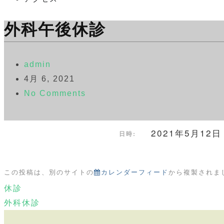
外科午後休診
admin
4月 6, 2021
No Comments
2021年5月12
日時:
この投稿は、別のサイトの
カレンダーフィード
から複製されま
休診
外科休診