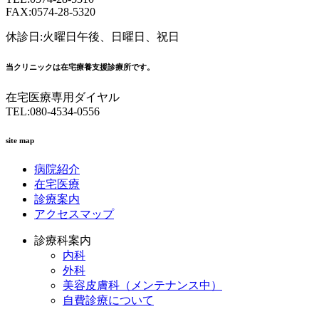
FAX:0574-28-5320
休診日:火曜日午後、日曜日、祝日
当クリニックは在宅療養支援診療所です。
在宅医療専用ダイヤル
TEL:080-4534-0556
site map
病院紹介
在宅医療
診療案内
アクセスマップ
診療科案内
内科
外科
美容皮膚科（メンテナンス中）
自費診療について