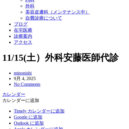
外科
美容皮膚科（メンテナンス中）
自費診療について
ブログ
在宅医療
診療案内
アクセス
11/15(土）外科安藤医師代診
minonishi
9月 4, 2025
No Comments
カレンダー
カレンダーに追加
Timely カレンダーに追加
Google に追加
Outlook に追加