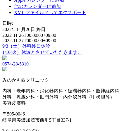
Apple カレンダーに追加
他のカレンダーに追加
XML ファイルとしてエクスポート
日時:
2022年11月26日
終日
2022-11-26T00:00:00+09:00
2022-11-27T00:00:00+09:00
9/3（土）外科終日休診
1/10(火）休診とさせていただきます。
0574-28-5310
みのかも西クリニック
内科・老年内科・消化器内科・循環器内科・脳神経内科
外科・乳腺外科・肛門外科・内分泌外科（甲状腺等）
美容皮膚科
〒505-0046
岐阜県美濃加茂市西町5丁目337-1
TEL:0574-28-5310