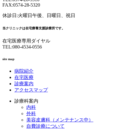
FAX:0574-28-5320
休診日:火曜日午後、日曜日、祝日
当クリニックは在宅療養支援診療所です。
在宅医療専用ダイヤル
TEL:080-4534-0556
site map
病院紹介
在宅医療
診療案内
アクセスマップ
診療科案内
内科
外科
美容皮膚科（メンテナンス中）
自費診療について