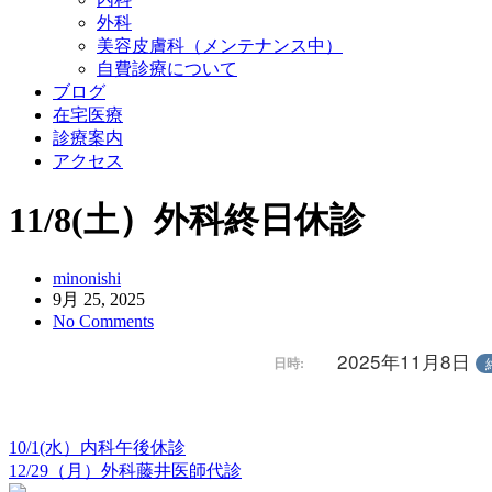
外科
美容皮膚科（メンテナンス中）
自費診療について
ブログ
在宅医療
診療案内
アクセス
11/8(土）外科終日休診
minonishi
9月 25, 2025
No Comments
2025年11月8日
日時:
10/1(水）内科午後休診
12/29（月）外科藤井医師代診