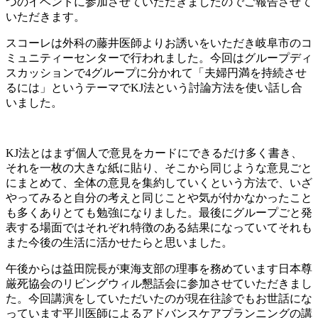
つのイベントに参加させていただきましたのでご報告させて
いただきます。
スコーレは外科の藤井医師よりお誘いをいただき岐阜市のコ
ミュニティーセンターで行われました。今回はグループディ
スカッションで
4
グループに分かれて「夫婦円満を持続させ
るには」というテーマで
KJ
法という討論方法を使い話し合
いました。
KJ
法とはまず個人で意見をカードにできるだけ多く書き、
それを一枚の大きな紙に貼り、そこから同じような意見ごと
にまとめて、全体の意見を集約していくという方法で、いざ
やってみると自分の考えと同じことや気が付かなかったこと
も多くありとても勉強になりました。最後にグループごと発
表する場面ではそれぞれ特徴のある結果になっていてそれも
また今後の生活に活かせたらと思いました。
午後からは益田院長が東海支部の理事を務めています日本尊
厳死協会のリビングウィル懇話会に参加させていただきまし
た。今回講演をしていただいたのが現在往診でもお世話にな
っています平川医師によるアドバンスケアプランニングの講