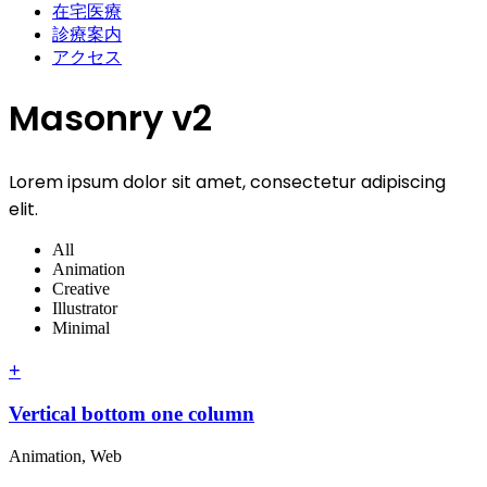
在宅医療
診療案内
アクセス
Masonry v2
Lorem ipsum dolor sit amet, consectetur adipiscing
elit.
All
Animation
Creative
Illustrator
Minimal
+
Vertical bottom one column
Animation, Web