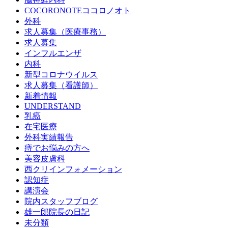
COCORONOTEココロノオト
外科
求人募集（医療事務）
求人募集
インフルエンザ
内科
新型コロナウイルス
求人募集（看護師）
新着情報
UNDERSTAND
乳癌
在宅医療
外科実績報告
痔でお悩みの方へ
美容皮膚科
西クリインフォメーション
認知症
講演会
院内スタッフブログ
雄一郎院長の日記
未分類