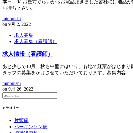
本日、9/2お昼前ぐらいからお電話頂きました皆様には通話
お待ち下さい。
minonishi
on
9月 2, 2022
求人募集
求人募集（看護師）
求人情報（看護師）
あと少しで10月、秋も中盤にはいり、各地で紅葉がはじま
タッフの募集をかけさせていただいております。募集内容…
minonishi
on
9月 26, 2022
カテゴリー
片頭痛
パーキンソン病
脳神経内科